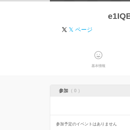
e1IQ
𝕏 ページ
基本情報
参加
（ 0 ）
参加予定のイベントはありません