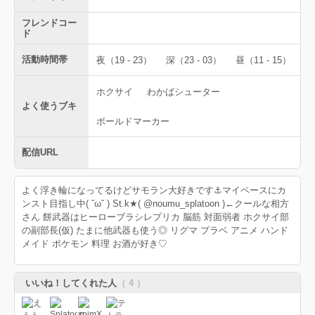
フレンドコー
ド
活動時間帯
夜（19 - 23）
深（23 - 03）
昼（11 - 15）
ホクサイ
わかばシューター
よく使うブキ
ボールドマーカー
配信URL
よく浮き輪になってるけどサモラン大好きです⚓️マイペースにカ
ンスト目指し中( ˇωˇ ) St.k★( @noumu_splatoon )←クールな相方
さん 餅武器はヒーローブラシレプリカ 脳筋 対面弱者 ホクサイ部
の副部長(仮) たまに他武器も使う◎ リグマ プラベ アニメ ハンド
メイド ポケモン 料理 お酒が好き♡
いいね！してくれた人
（ 4 ）