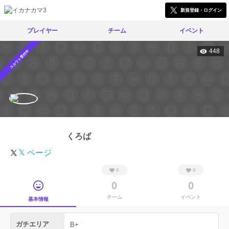
新規登録・ログイン
プレイヤー
チーム
イベント
448
スカウト受付中
くろば
𝕏 ページ
0
0
0
0
チーム
イベント
基本情報
ガチエリア
B+