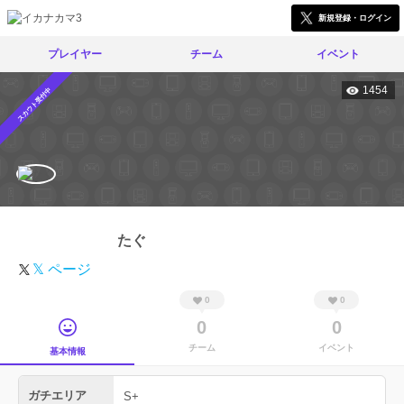
新規登録・ログイン
プレイヤー
チーム
イベント
1454
スカウト受付中
たぐ
𝕏 ページ
0
0
0
0
チーム
イベント
基本情報
ガチエリア
S+