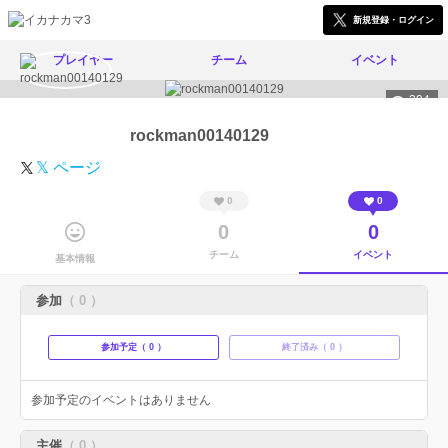
新規登録・ログイン
プレイヤー
チーム
イベント
394
rockman00140129
𝕏 ページ
0
0
0
0
チーム
イベント
基本情報
参加
（ 0 ）
参加予定（ 0 ）
終了済み（ 0 ）
参加予定のイベントはありません
主催
（ 0 ）