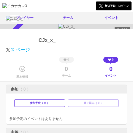
新規登録・ログイン
プレイヤー
チーム
イベント
295
スカウト受付中
CJx_x_
𝕏 ページ
0
0
0
0
チーム
イベント
基本情報
参加
（ 0 ）
参加予定（ 0 ）
終了済み（ 0 ）
参加予定のイベントはありません
主催
（ 0 ）