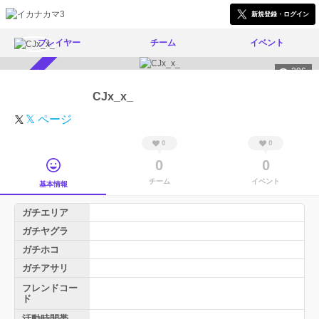
新規登録・ログイン
プレイヤー
チーム
イベント
296
スカウト受付中
CJx_x_
𝕏 ページ
0
0
0
0
チーム
イベント
基本情報
ガチエリア
ガチヤグラ
ガチホコ
ガチアサリ
フレンドコー
ド
活動時間帯