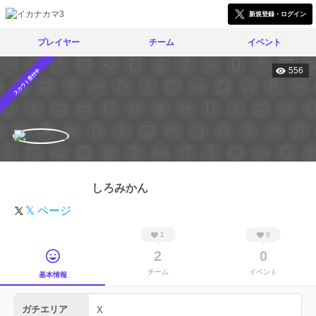
新規登録・ログイン
プレイヤー
チーム
イベント
556
スカウト受付中
しろみかん
𝕏 ページ
1
0
2
0
チーム
イベント
基本情報
ガチエリア
X