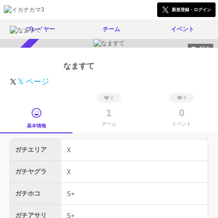
新規登録・ログイン
プレイヤー
チーム
イベント
464
スカウト受付中
なますて
𝕏 ページ
2
0
1
0
チーム
イベント
基本情報
ガチエリア
X
ガチヤグラ
X
ガチホコ
S+
ガチアサリ
S+