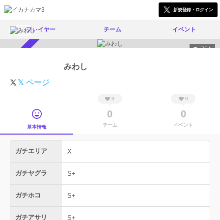
新規登録・ログイン
プレイヤー
チーム
イベント
754
スカウト受付中
みわし
𝕏 ページ
0
0
0
0
チーム
イベント
基本情報
ガチエリア
X
ガチヤグラ
S+
ガチホコ
S+
ガチアサリ
S+