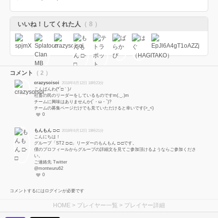
いいね！してくれた人
（ 8 ）
コメント
（ 2 ）
crazysoisoi
2018年6月12日 18時23分
こんばんわ(*´□｀)ﾉ
社畜の民のリーダーをしているものですm(._.)m
チームに興味はありませんか(´・ω・`)?
チームの募集ページだけでも見ていただけると幸いです(>_<)
0
もんもん □-□
2018年6月12日 19時21分
こんにちは！
グループ「ST2 □-□」リーダーのもんもん □-□です。
僕のプロフィールからグループの詳細文を見てご参加頂けるようならご参加くださ
い。
ご連絡先 Twitter
@montwuru62
0
コメントするにはログインが必要です
HOME
>
プレイヤー一覧
> プレイヤー詳細