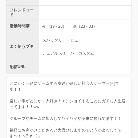
フレンドコー
ド
活動時間帯
夜（19 - 23）
深（23 - 03）
スパッタリー・ヒュー
よく使うブキ
デュアルスイーパーカスタム
配信URL
とにかく一緒にゲームする友達が欲しい社会人ゲーマー(♂)で
す！！
楽しい事がとにかく大好き！エンジョイすることにガチな人生送
ってます！！ww
グループやチームに加入してワイワイやる事に憧れてます！！
気軽にお声かけくださると大喜びしますのでどうかよろしくで
す〜！ヽ(*´∀｀)ノ