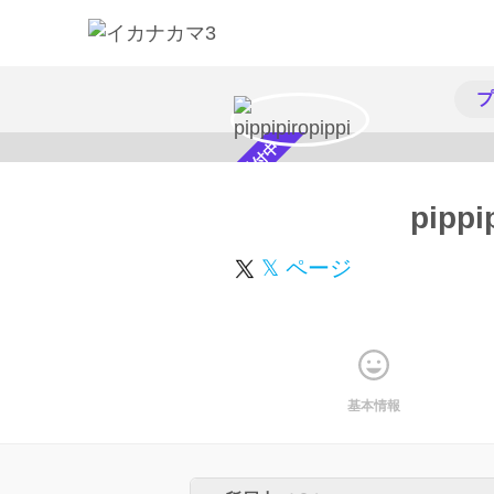
プ
スカウト受付中
pippi
𝕏 ページ
基本情報