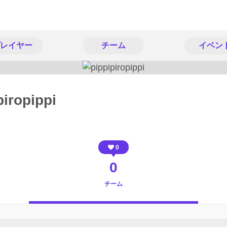
レイヤー
チーム
イベン
piropippi
0
0
チーム