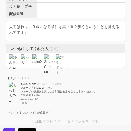
よく使うブキ
配信URL
人間はねぇ！３歳になる頃には真っ直ぐ歩くということを覚える
んですよぉ！
いいね！してくれた人
（ 5 ）
コメント
（ 1 ）
もんもん □-□
2018年6月8日 23時32分
グループ「ST2 □-□」です。
グループの詳細文を見てご参加頂けるようならご参加ください。
ご連絡先 Twitter
@montwuru62
0
コメントするにはログインが必要です
HOME
>
プレイヤー一覧
> プレイヤー詳細