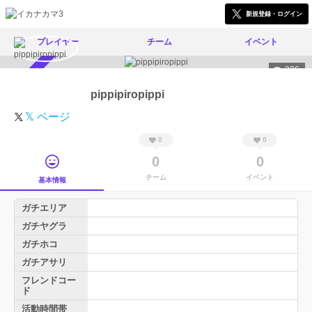
新規登録・ログイン
プレイヤー
チーム
イベント
236
スカウト受付中
pippipiropippi
𝕏 ページ
0
0
0
0
チーム
イベント
基本情報
ガチエリア
ガチヤグラ
ガチホコ
ガチアサリ
フレンドコー
ド
活動時間帯