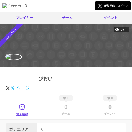
新規登録・ログイン
プレイヤー
チーム
イベント
674
スカウト受付中
びおび
𝕏 ページ
0
0
0
0
チーム
イベント
基本情報
ガチエリア
X