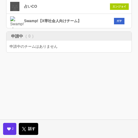
占いCO
エンジョイ
Swamp!【X帯社会人向けチーム】
ガチ
申請中
（ 0 ）
申請中のチームはありません
話す
2