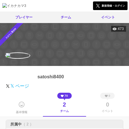
新規登録・ログイン
プレイヤー
チーム
イベント
473
スカウト受付中
satoshi8400
𝕏 ページ
70
0
2
0
チーム
イベント
基本情報
所属中
（ 2 ）