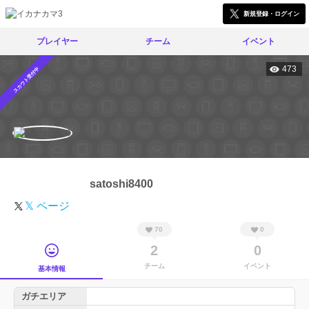
新規登録・ログイン
プレイヤー
チーム
イベント
473
スカウト受付中
satoshi8400
𝕏 ページ
70
0
2
0
チーム
イベント
基本情報
ガチエリア