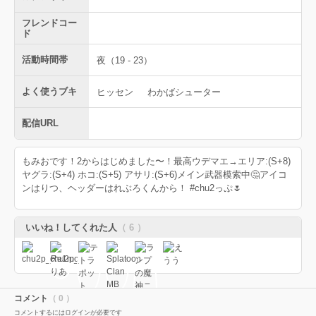
フレンドコー
ド
活動時間帯
夜（19 - 23）
よく使うブキ
ヒッセン
わかばシューター
配信URL
もみおです！2からはじめました〜！最高ウデマエ→エリア:(S+8)
ヤグラ:(S+4) ホコ:(S+5) アサリ:(S+6)メイン武器模索中🤔アイコ
ンはりつ、ヘッダーはれぶろくんから！ #chu2っぷ🌷
いいね！してくれた人
（ 6 ）
コメント
（ 0 ）
コメントするにはログインが必要です