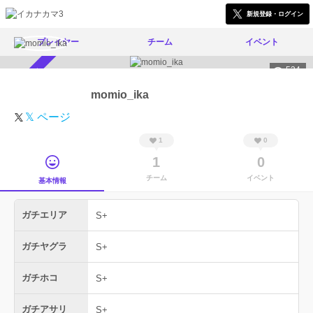
新規登録・ログイン
プレイヤー
チーム
イベント
534
スカウト受付中
momio_ika
𝕏 ページ
1
0
1
0
チーム
イベント
基本情報
ガチエリア
S+
ガチヤグラ
S+
ガチホコ
S+
ガチアサリ
S+