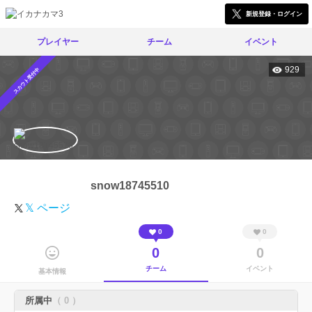
新規登録・ログイン
プレイヤー
チーム
イベント
929
スカウト受付中
snow18745510
𝕏 ページ
0
0
0
0
チーム
イベント
基本情報
所属中
（ 0 ）