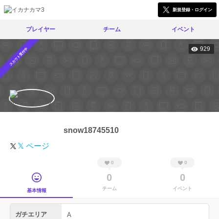
新規登録・ログイン
プレイヤー
チーム
イベント
929
スカウト受付中
snow18745510
𝕏 ページ
0
0
0
0
チーム
イベント
基本情報
ガチエリア
A