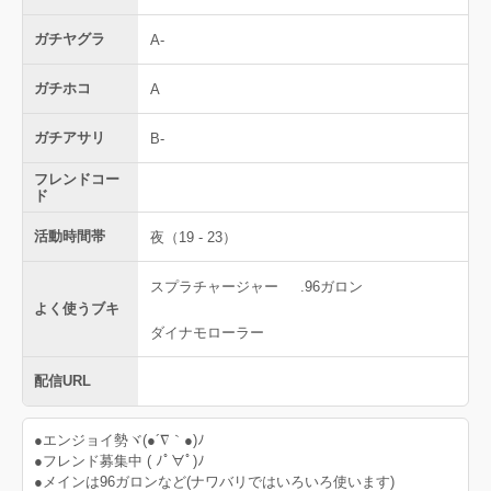
ガチヤグラ
A-
ガチホコ
A
ガチアサリ
B-
フレンドコー
ド
活動時間帯
夜（19 - 23）
スプラチャージャー
.96ガロン
よく使うブキ
ダイナモローラー
配信URL
●エンジョイ勢ヾ(●´∇｀●)ﾉ
●フレンド募集中 ( ﾉﾟ∀ﾟ)ﾉ
●メインは96ガロンなど(ナワバリではいろいろ使います)