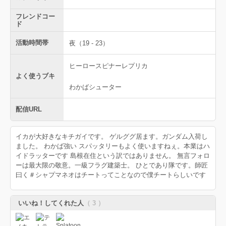
フレンドコー
ド
活動時間帯
夜（19 - 23）
ヒーロースピナーレプリカ
よく使うブキ
わかばシューター
配信URL
イカが大好きなキチガイです。 ゲルググ居ます。ガンダム入荷し
ました。 わかば強い スパッタリーもよく使いますねぇ。本業はハ
イドラッターです 島根在住という訳ではありません。 無言フォロ
ーは最大限の敬意。一級フラグ建築士。 ひとであり隊です。師匠
曰く＃シャプマネオはチートってことなので僕チートらしいです
いいね！してくれた人
（ 3 ）