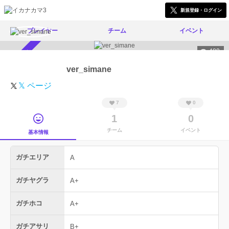
新規登録・ログイン
プレイヤー
チーム
イベント
489
スカウト受付中
ver_simane
𝕏 ページ
7
0
1
0
チーム
イベント
基本情報
ガチエリア
A
ガチヤグラ
A+
ガチホコ
A+
ガチアサリ
B+