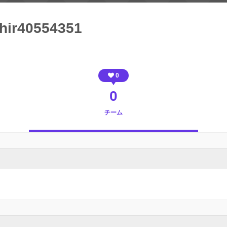
hir40554351
0
0
チーム