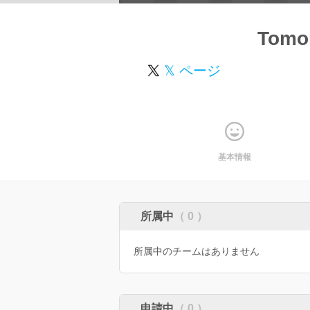
Tomo
𝕏 ページ
基本情報
所属中
（ 0 ）
所属中のチームはありません
申請中
（ 0 ）