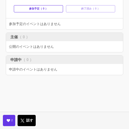
参加予定（ 0 ）
終了済み（ 0 ）
参加予定のイベントはありません
主催
（ 0 ）
公開のイベントはありません
申請中
（ 0 ）
申請中のイベントはありません
話す
2