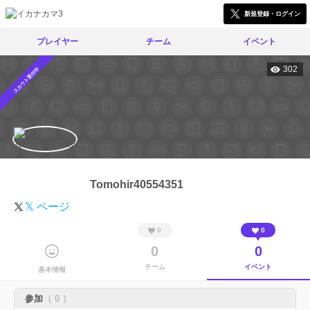
新規登録・ログイン
プレイヤー
チーム
イベント
302
スカウト受付中
Tomohir40554351
𝕏 ページ
0
0
0
0
チーム
イベント
基本情報
参加
（ 0 ）