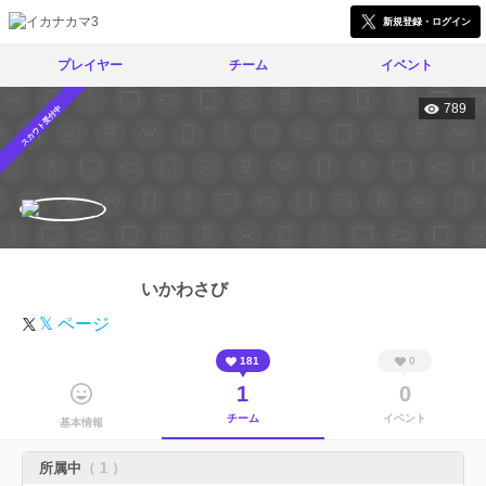
新規登録・ログイン
プレイヤー
チーム
イベント
789
スカウト受付中
いかわさび
𝕏 ページ
181
0
1
0
チーム
イベント
基本情報
所属中
（ 1 ）