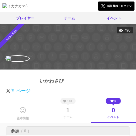
新規登録・ログイン
プレイヤー
チーム
イベント
790
スカウト受付中
いかわさび
𝕏 ページ
181
0
1
0
チーム
イベント
基本情報
参加
（ 0 ）