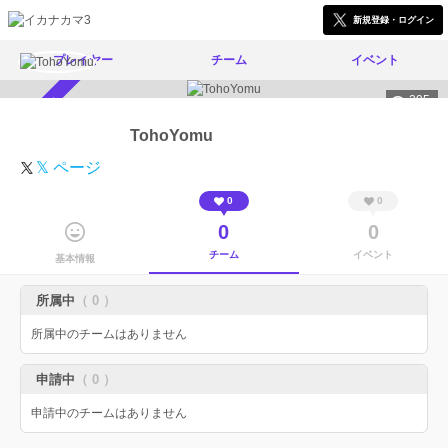
新規登録・ログイン
プレイヤー
チーム
イベント
295
スカウト受付中
TohoYomu
𝕏 ページ
0
0
0
0
チーム
イベント
基本情報
所属中
（ 0 ）
所属中のチームはありません
申請中
（ 0 ）
申請中のチームはありません