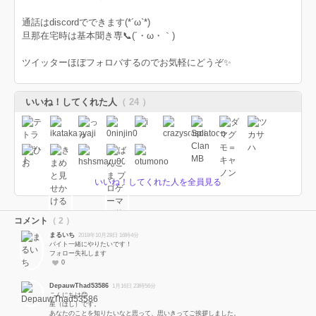
通話はdiscordでできます(*´ω`*)
旦那在宅時は基本聞き専📞(´・ω・｀)
ツイッターほぼフォロバするのでお気軽にどうぞ✨
いいね！してくれた人
（ 24 ）
いいね！してくれた人を全員見る
コメント
（ 2 ）
まるいち
2018年10月28日 16時4分
バイト一緒にやりたいです！
フォロー失礼します
0
DepauwThad53586
1月16日 23時56分
こんにちは😊
星（ほし）です。
あなたのことを知りたいなと思って、思いきってご挨拶しました。