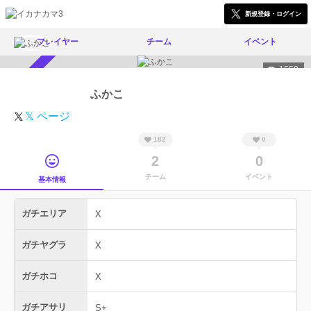
新規登録・ログイン
プレイヤー
チーム
イベント
1558
スカウト受付中
ふかこ
𝕏 ページ
182
0
2
0
チーム
イベント
基本情報
ガチエリア
X
ガチヤグラ
X
ガチホコ
X
ガチアサリ
S+