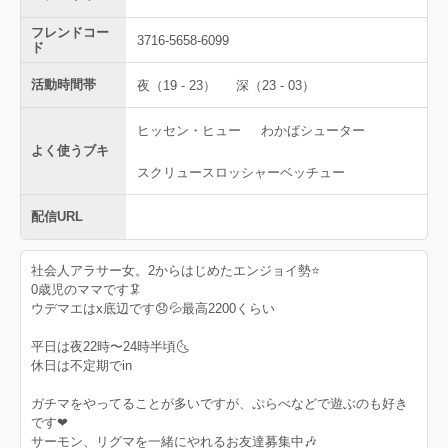
フレンドコー
3716-5658-6099
ド
活動時間帯
夜（19 - 23）
深（23 - 03）
ヒッセン・ヒュー
わかばシューター
よく使うブキ
スクリュースロッシャーベッチュー
配信URL
社会人アラサー女。2からはじめたエンジョイ勢⭐️
0歳児のママです🦑
ウデマエはx底辺です😞💦最高2200くらい
平日は夜22時〜24時半頃🌜
休日は不定期でin
ガチマをやってることが多いですが、ぷらべなどで遊ぶのも好き
です❤
サーモン、リグマを一緒にやれるお友達募集中🎶