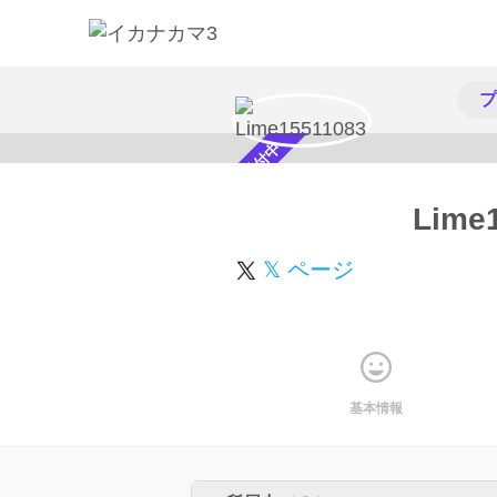
プ
スカウト受付中
Lime
𝕏 ページ
基本情報