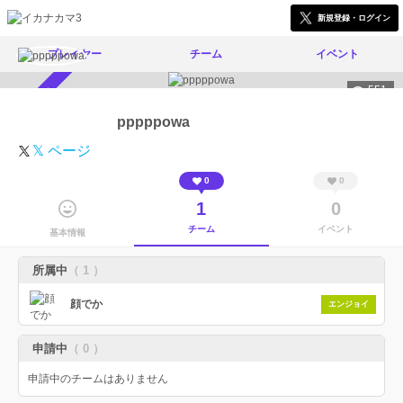
新規登録・ログイン
プレイヤー
チーム
イベント
551
スカウト受付中
pppppowa
𝕏 ページ
0
0
1
0
チーム
イベント
基本情報
所属中
（ 1 ）
顔でか
エンジョイ
申請中
（ 0 ）
申請中のチームはありません