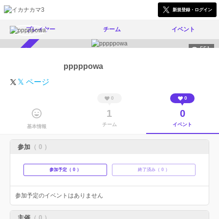
新規登録・ログイン
プレイヤー
チーム
イベント
551
スカウト受付中
pppppowa
𝕏 ページ
0
0
1
0
チーム
イベント
基本情報
参加
（ 0 ）
参加予定（ 0 ）
終了済み（ 0 ）
参加予定のイベントはありません
主催
（ 0 ）