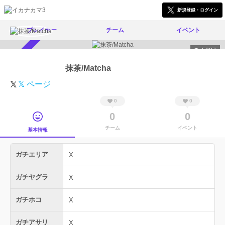
新規登録・ログイン
プレイヤー
チーム
イベント
5007
スカウト受付中
抹茶/Matcha
𝕏 ページ
0
0
0
0
チーム
イベント
基本情報
ガチエリア
X
ガチヤグラ
X
ガチホコ
X
ガチアサリ
X