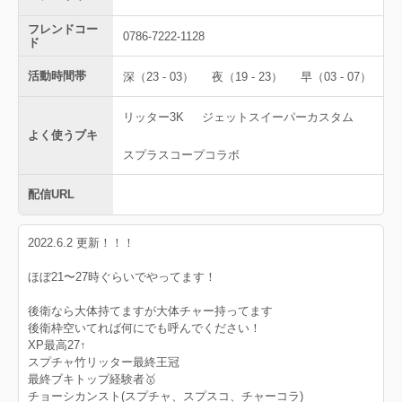
フレンドコー
0786-7222-1128
ド
活動時間帯
深（23 - 03）
夜（19 - 23）
早（03 - 07）
リッター3K
ジェットスイーパーカスタム
よく使うブキ
スプラスコープコラボ
配信URL
2022.6.2 更新！！！
ほぼ21〜27時ぐらいでやってます！
後衛なら大体持てますが大体チャー持ってます
後衛枠空いてれば何にでも呼んでください！
XP最高27↑
スプチャ竹リッター最終王冠
最終ブキトップ経験者🥇
チョーシカンスト(スプチャ、スプスコ、チャーコラ)