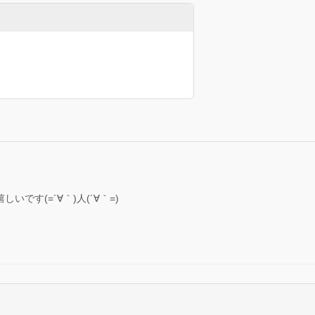
です(=´∀｀)人(´∀｀=)