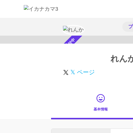
プ
スカウト受付中
れん
𝕏 ページ
基本情報