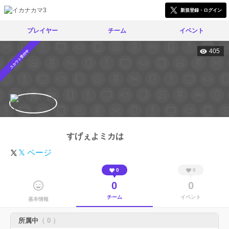
新規登録・ログイン
プレイヤー
チーム
イベント
405
スカウト受付中
すげぇよミカは
𝕏 ページ
0
0
0
0
チーム
イベント
基本情報
所属中
（ 0 ）