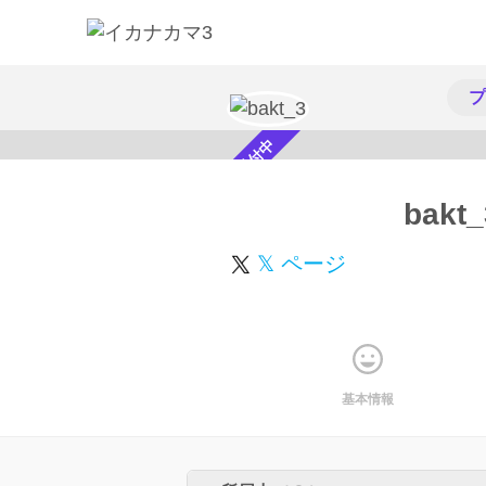
プ
スカウト受付中
bakt_
𝕏 ページ
基本情報