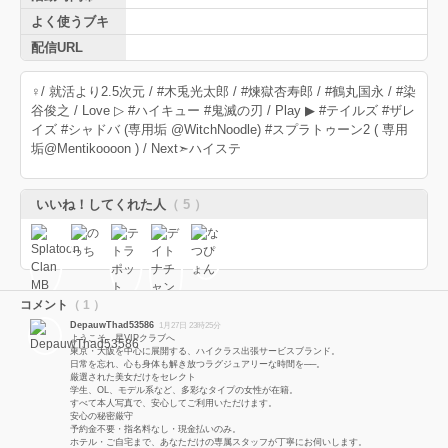
よく使うブキ
配信URL
♀/ 就活より2.5次元 / #木兎光太郎 / #煉獄杏寿郎 / #鶴丸国永 / #染
谷俊之 / Love ▷ #ハイキュー #鬼滅の刃 / Play ▶ #テイルズ #ザレ
イズ #シャドバ (専用垢 @WitchNoodle) #スプラトゥーン2 ( 専用
垢@Mentikoooon ) / Next➣ハイステ
いいね！してくれた人
（ 5 ）
コメント
（ 1 ）
DepauwThad53586
1月27日 23時25分
ようこそ、星VIPクラブへ
東京・大阪を中心に展開する、ハイクラス出張サービスブランド。
日常を忘れ、心も身体も解き放つラグジュアリーな時間を──。
厳選された美女だけをセレクト
学生、OL、モデル系など、多彩なタイプの女性が在籍。
すべて本人写真で、安心してご利用いただけます。
安心の秘密厳守
予約金不要・指名料なし・現金払いのみ。
ホテル・ご自宅まで、あなただけの専属スタッフが丁寧にお伺いします。