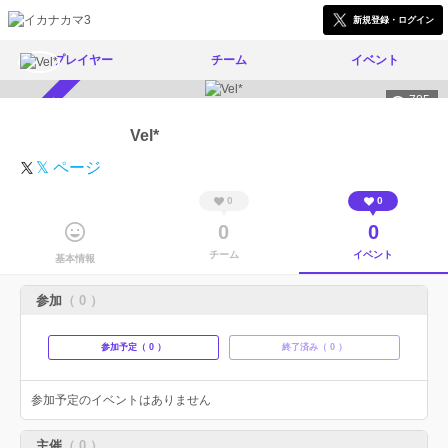
新規登録・ログイン
プレイヤー
チーム
イベント
785
スカウト受付中
Vel*
𝕏 ページ
0
0
0
0
チーム
イベント
基本情報
参加
（ 0 ）
参加予定（ 0 ）
終了済み（ 0 ）
参加予定のイベントはありません
主催
（ 0 ）