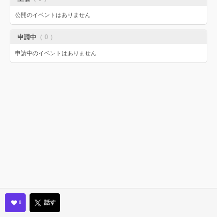
公開のイベントはありません
申請中
（ 0 ）
申請中のイベントはありません
話す
8