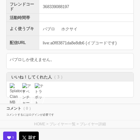
フレンドコー
368339088197
ド
活動時間帯
よく使うブキ
パブロ
ホクサイ
配信URL
live:a0f83871da8e8db6 (イプコードです)
パブロしか使えません。
いいね！してくれた人
（ 3 ）
コメント
（ 0 ）
コメントするにはログインが必要です
HOME
>
プレイヤー一覧
> プレイヤー詳細
話す
3