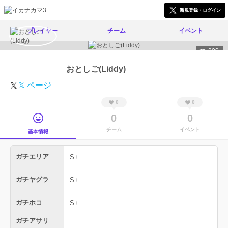
新規登録・ログイン
プレイヤー
チーム
イベント
390
おとしご(Liddy)
𝕏 ページ
0
0
0
0
チーム
イベント
基本情報
ガチエリア
S+
ガチヤグラ
S+
ガチホコ
S+
ガチアサリ