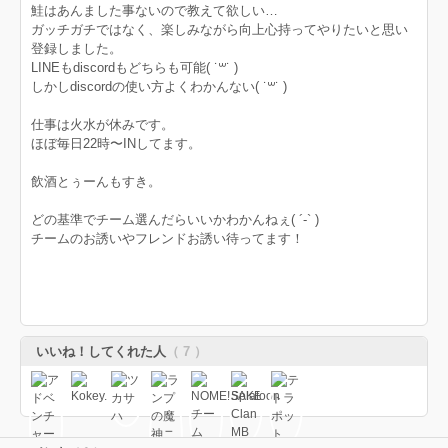
鮭はあんました事ないので教えて欲しい…
ガッチガチではなく、楽しみながら向上心持ってやりたいと思い
登録しました。
LINEもdiscordもどちらも可能( ˙꒳​˙ )
しかしdiscordの使い方よくわかんない( ˙꒳​˙ )
仕事は火水が休みです。
ほぼ毎日22時〜INしてます。
飲酒とぅーんもすき。
どの基準でチーム選んだらいいかわかんねぇ( ´-` )
チームのお誘いやフレンドお誘い待ってます！
いいね！してくれた人
（ 7 ）