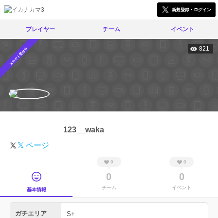
新規登録・ログイン
プレイヤー
チーム
イベント
821
スカウト受付中
123__waka
𝕏 ページ
0
0
0
0
チーム
イベント
基本情報
ガチエリア
S+