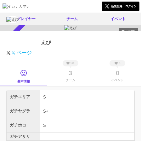
新規登録・ログイン
プレイヤー
チーム
イベント
2499
スカウト受付中
えび
𝕏 ページ
58
0
3
0
チーム
イベント
基本情報
ガチエリア
S
ガチヤグラ
S+
ガチホコ
S
ガチアサリ