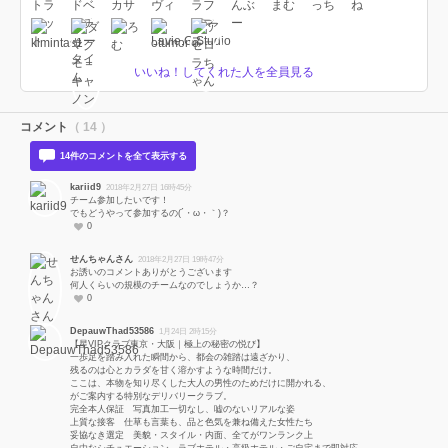
いいね！してくれた人を全員見る
コメント
（ 14 ）
14件のコメントを全て表示する
kariid9
2018年2月27日 16時45分
チーム参加したいです！
でもどうやって参加するの(´・ω・｀)？
0
せんちゃんさん
2018年2月27日 19時47分
お誘いのコメントありがとうございます
何人くらいの規模のチームなのでしょうか…？
0
DepauwThad53586
1月24日 2時15分
【星VIPクラブ東京・大阪｜極上の秘密の悦び】
一歩足を踏み入れた瞬間から、都会の雑踏は遠ざかり、
残るのは心とカラダを甘く溶かすような時間だけ。
ここは、本物を知り尽くした大人の男性のためだけに開かれる、
がご案内する特別なデリバリークラブ。
完全本人保証 写真加工一切なし、嘘のないリアルな姿
上質な接客 仕草も言葉も、品と色気を兼ね備えた女性たち
妥協なき選定 美貌・スタイル・内面、全てがワンランク上