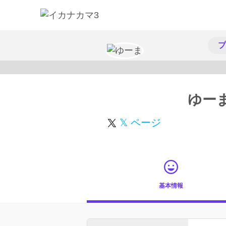
プ
ゆー
𝕏 ページ
基本情報