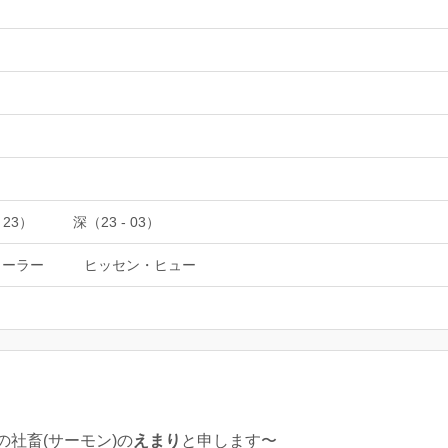
 23）
深（23 - 03）
ローラー
ヒッセン・ヒュー
社畜(サーモン)の
えまり
と申します〜