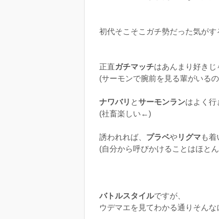
初代そこそこガチ勢だった気がす
正直
ガチマッチ
はあんまり好きじ
(サーモンで腕前を見る輩がいるの
ナワバリ
と
サーモンラン
はよく行
(社畜楽しい←)
誘われれば、
プラベ
や
リグマ
も着
(自分から呼びかけることはほとん
バトルスタイル
ですが、
ウデマエを見てわかる通りそんな