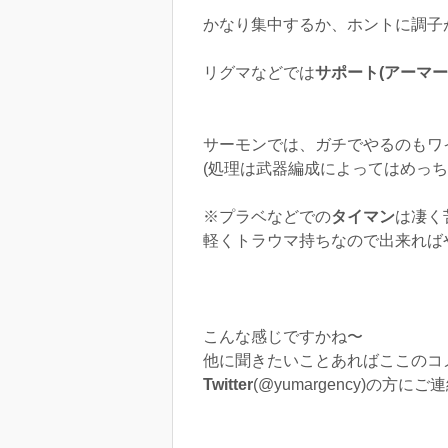
かなり集中するか、ホントに調子
リグマなどでは
サポート(アーマー
サーモンでは、ガチでやるのもワ
(処理は武器編成によってはめっち
※プラベなどでの
タイマン
は凄く
軽くトラウマ持ちなので出来れば
こんな感じですかね〜
他に聞きたいことあればここのコ
Twitter
(@yumargency)の方に