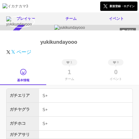
新規登録・ログイン
プレイヤー
チーム
イベント
502
スカウト受付中
yukikundayooo
𝕏 ページ
1
0
1
0
チーム
イベント
基本情報
ガチエリア
S+
ガチヤグラ
S+
ガチホコ
S+
ガチアサリ