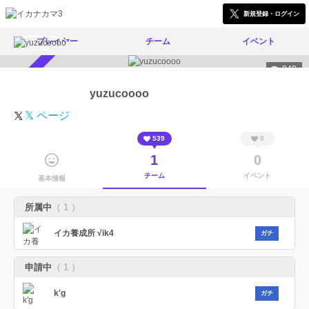
新規登録・ログイン
プレイヤー
チーム
イベント
840
スカウト受付中
yuzucoooo
𝕏 ページ
539
0
1
0
チーム
イベント
基本情報
所属中
（ 1 ）
イカ養成所 √ik4
ガチ
申請中
（ 1 ）
k'g
ガチ