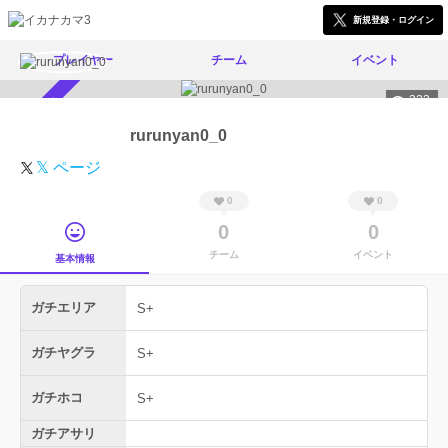
新規登録・ログイン
プレイヤー
チーム
イベント
323
スカウト受付中
rurunyan0_0
𝕏 ページ
0
0
0
0
チーム
イベント
基本情報
ガチエリア
S+
ガチヤグラ
S+
ガチホコ
S+
ガチアサリ