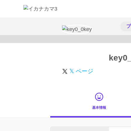
プ
key0
𝕏 ページ
基本情報