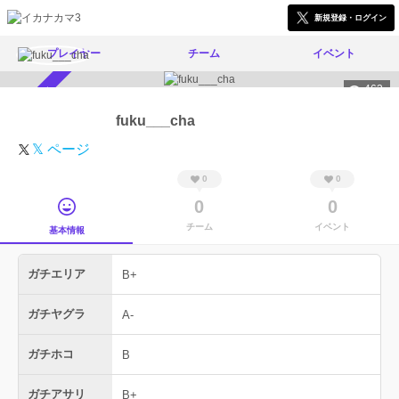
新規登録・ログイン
プレイヤー
チーム
イベント
463
スカウト受付中
fuku___cha
𝕏 ページ
0
0
0
0
チーム
イベント
基本情報
ガチエリア
B+
ガチヤグラ
A-
ガチホコ
B
ガチアサリ
B+