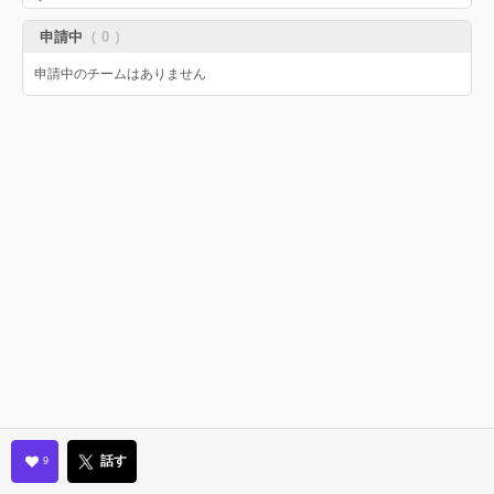
申請中
（ 0 ）
申請中のチームはありません
話す
9