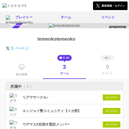
新規登録・ログイン
プレイヤー
チーム
イベント
1215
スカウト受付中
temeokotemeoko
𝕏 ページ
2.1K
0
3
0
チーム
イベント
基本情報
所属中
（ 3 ）
リグマサークル♪
エンジョイ
エンジョイ勢コミュニティ【イカ部】
エンジョイ
ウデマエX目指す固定メンバー
エンジョイ