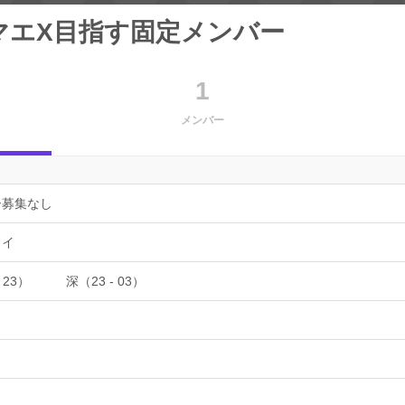
マエX目指す固定メンバー
1
メンバー
ー募集なし
ョイ
 23）
深（23 - 03）