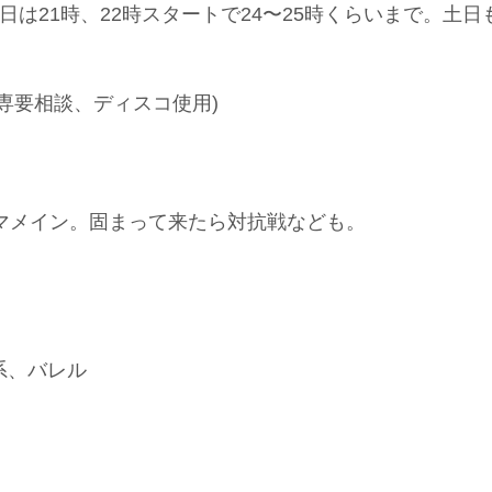
日は21時、22時スタートで24〜25時くらいまで。土
専要相談、ディスコ使用)
グマメイン。固まって来たら対抗戦なども。
系、バレル