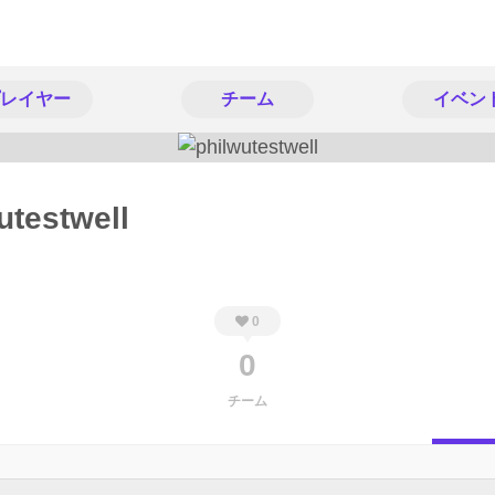
レイヤー
チーム
イベン
utestwell
0
0
チーム