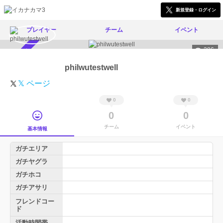
新規登録・ログイン
プレイヤー
チーム
イベント
286
スカウト受付中
philwutestwell
𝕏 ページ
0
0
0
0
チーム
イベント
基本情報
ガチエリア
ガチヤグラ
ガチホコ
ガチアサリ
フレンドコー
ド
活動時間帯