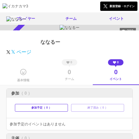
新規登録・ログイン
プレイヤー
チーム
イベント
293
スカウト受付中
ななるー
𝕏 ページ
0
0
0
0
チーム
イベント
基本情報
参加
（ 0 ）
参加予定（ 0 ）
終了済み（ 0 ）
参加予定のイベントはありません
主催
（ 0 ）