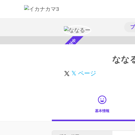
プ
スカウト受付中
なな
𝕏 ページ
基本情報