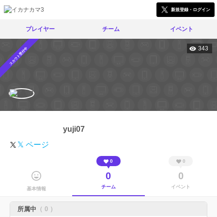
新規登録・ログイン
プレイヤー
チーム
イベント
343
スカウト受付中
yuji07
𝕏 ページ
0
0
0
0
チーム
イベント
基本情報
所属中
（ 0 ）